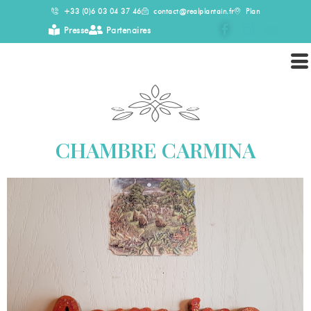
Aller
+33 (0)6 03 04 37 46
contact@realplantain.fr
Plan
au
Presse
Partenaires
contenu
CHAMBRE CARMINA